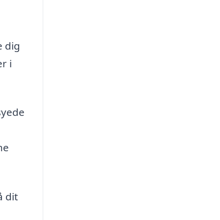
e dig
r i
rsyede
ne
 dit