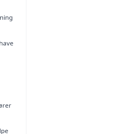
gning
 have
ører
lpe