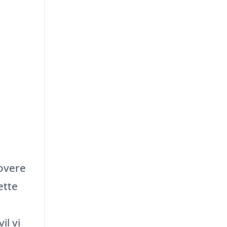
overe
ette
il vi