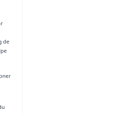
ar
g de
lpe
ioner
du