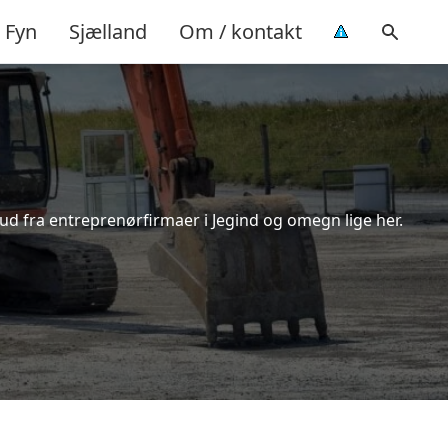
Fyn
Sjælland
Om / kontakt
bud fra entreprenørfirmaer i Jegind og omegn lige her.