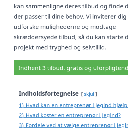
kan sammenligne deres tilbud og finde 
der passer til dine behov. Vi inviterer dig t
udforske mulighederne og modtage
skræddersyede tilbud, så du kan starte d
projekt med tryghed og selvtillid.
Indhent 3 tilbud, gratis og uforpligten
Indholdsfortegnelse
skjul
1)
Hvad kan en entreprenør i Jegind hjæl
2)
Hvad koster en entreprenør i Jegind?
3)
Fordele ved at vælge entreprenør i Jegi