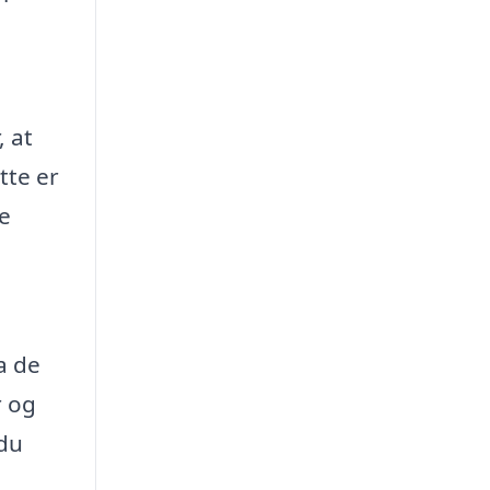
, at
tte er
le
a de
r og
 du