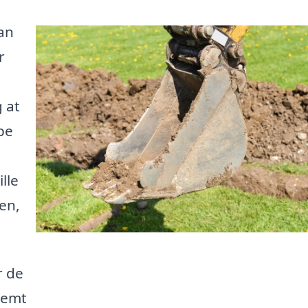
kan
r
 at
pe
lle
en,
r de
nemt