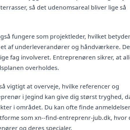
terrasser, så det udenomsareal bliver lige så
så fungere som projektleder, hvilket betyder
det af underleverandører og håndværkere. De
ige fag involveret. Entreprenøren sikrer, at al
idsplanen overholdes.
å vigtigt at overveje, hvilke referencer og
eprenør i Jegind kan give dig størst tryghed, d
ekter i området. Du kan ofte finde anmeldelse
atforme som xn--find-entreprenr-jub.dk, hvor
enører og deres specialer.