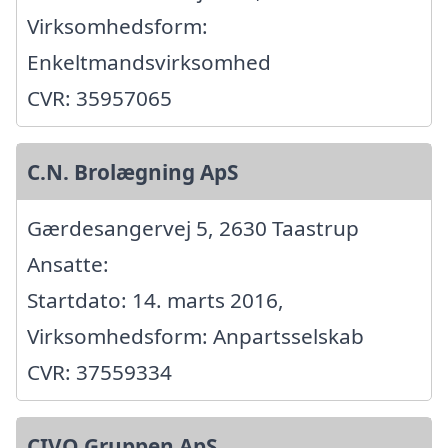
Virksomhedsform:
Enkeltmandsvirksomhed
CVR: 35957065
C.N. Brolægning ApS
Gærdesangervej 5, 2630 Taastrup
Ansatte:
Startdato: 14. marts 2016,
Virksomhedsform: Anpartsselskab
CVR: 37559334
CIVO Gruppen ApS