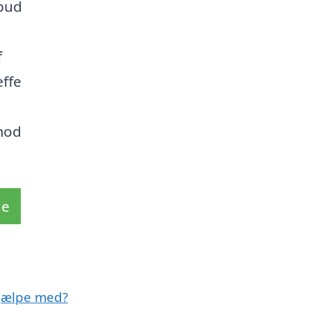
lbud
f
æffe
 mod
de
hjælpe med?