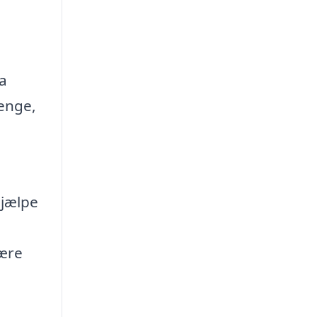
ra
penge,
hjælpe
være