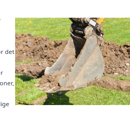
r
ør det
er
oner,
lige