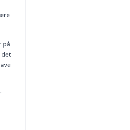
være
r på
l det
have
r