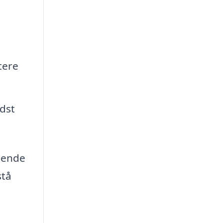
tere
dst
ående
stå