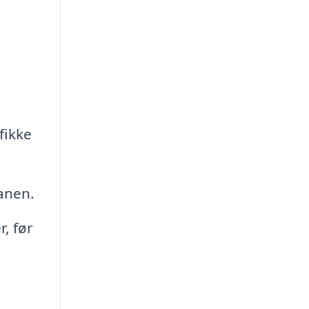
fikke
lanen.
, før
g