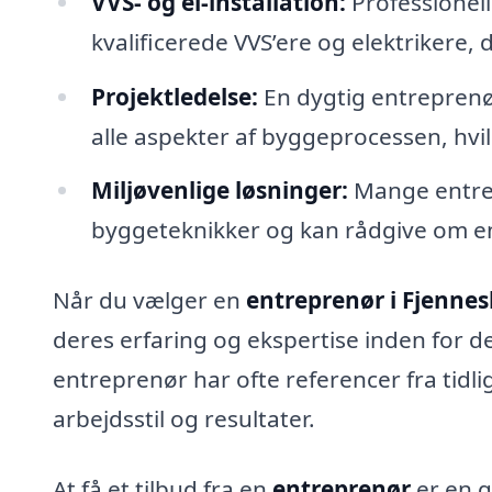
VVS- og el-installation:
Professionel
kvalificerede VVS’ere og elektrikere, 
Projektledelse:
En dygtig entreprenø
alle aspekter af byggeprocessen, hvilk
Miljøvenlige løsninger:
Mange entrep
byggeteknikker og kan rådgive om en
Når du vælger en
entreprenør i Fjennes
deres erfaring og ekspertise inden for de
entreprenør har ofte referencer fra tidli
arbejdsstil og resultater.
At få et tilbud fra en
entreprenør
er en g