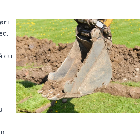
ør i
ed.
å du
u
en