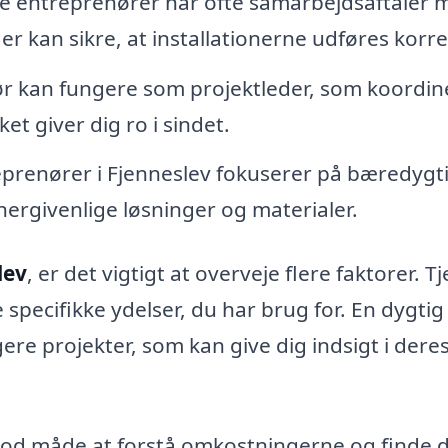
le entreprenører har ofte samarbejdsaftaler 
der kan sikre, at installationerne udføres korre
r kan fungere som projektleder, som koordin
et giver dig ro i sindet.
renører i Fjenneslev fokuserer på bæredygt
ergivenlige løsninger og materialer.
lev
, er det vigtigt at overveje flere faktorer. Tj
 specifikke ydelser, du har brug for. En dygtig
gere projekter, som kan give dig indsigt i dere
od måde at forstå omkostningerne og finde 