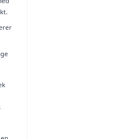
med
kt.
erer
ige
ek
s
den