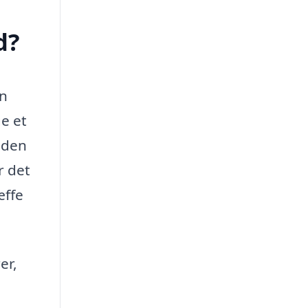
d?
en
e et
e den
r det
æffe
er,