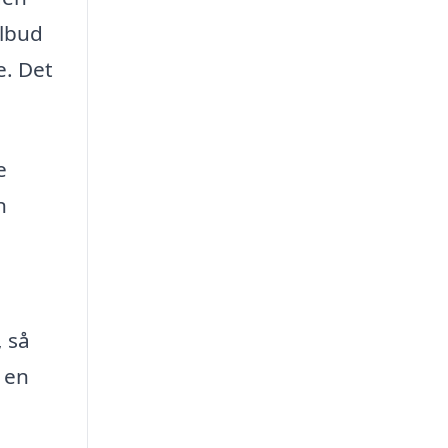
ilbud
e. Det
e
n
 så
 en