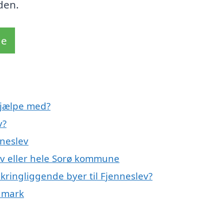
den.
de
hjælpe med?
v?
nneslev
ev eller hele Sorø kommune
kringliggende byer til Fjenneslev?
anmark