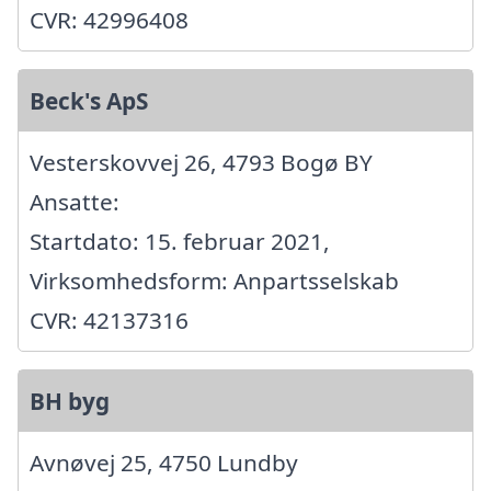
CVR: 42996408
Beck's ApS
Vesterskovvej 26, 4793 Bogø BY
Ansatte:
Startdato: 15. februar 2021,
Virksomhedsform: Anpartsselskab
CVR: 42137316
BH byg
Avnøvej 25, 4750 Lundby