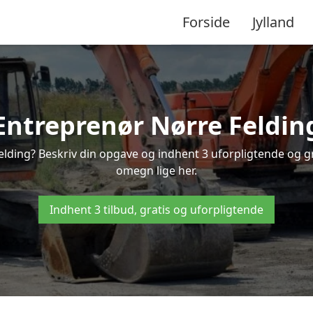
Forside
Jylland
Entreprenør Nørre Feldin
elding? Beskriv din opgave og indhent 3 uforpligtende og gr
omegn lige her.
Indhent 3 tilbud, gratis og uforpligtende