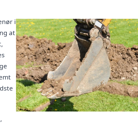
enør i
ng at
t,
es
ige
nemt
dste
,