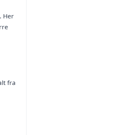
. Her
rre
lt fra