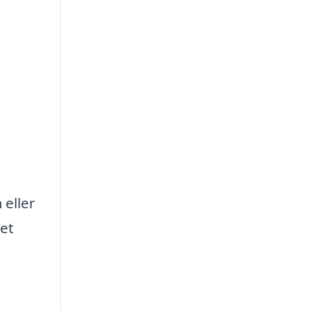
 eller
det