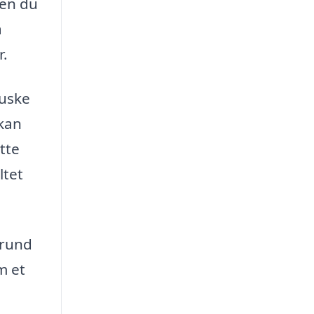
den du
a
r.
huske
 kan
tte
ltet
grund
m et