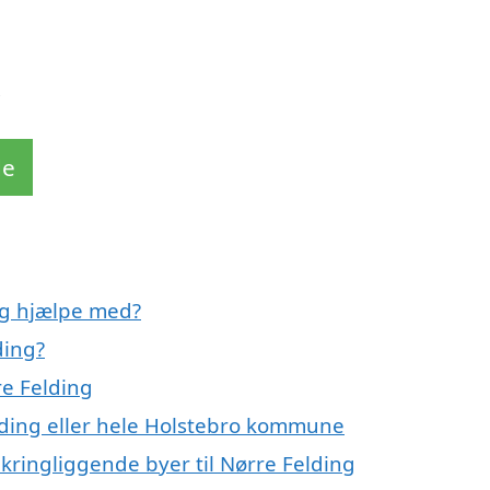
!
de
ng hjælpe med?
ding?
re Felding
lding eller hele Holstebro kommune
kringliggende byer til Nørre Felding