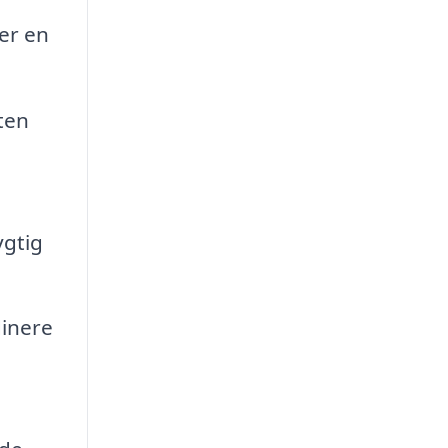
 er en
ten
ygtig
dinere