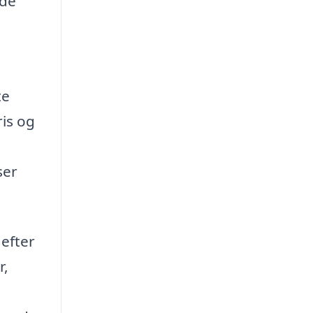
ede
te
ris og
ser
 efter
r,