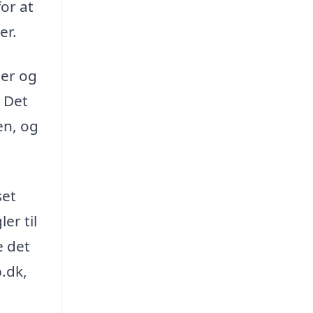
for at
er.
ser og
. Det
en, og
set
er til
e det
b.dk,