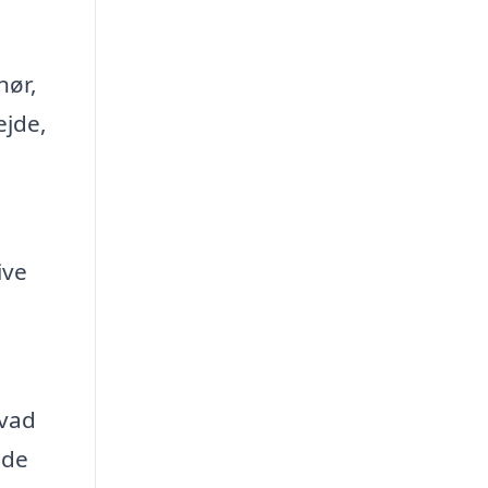
nør,
ejde,
ive
hvad
ode