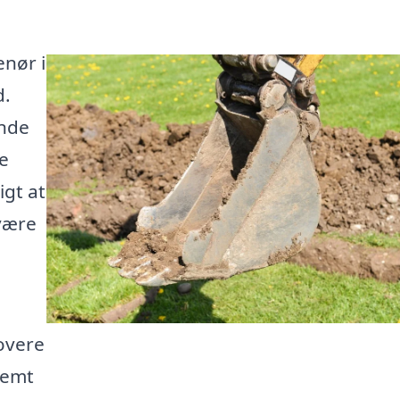
enør i
d.
inde
e
igt at
være
overe
nemt