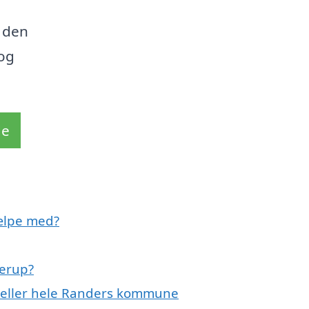
 den
 og
de
ælpe med?
lerup?
p eller hele Randers kommune