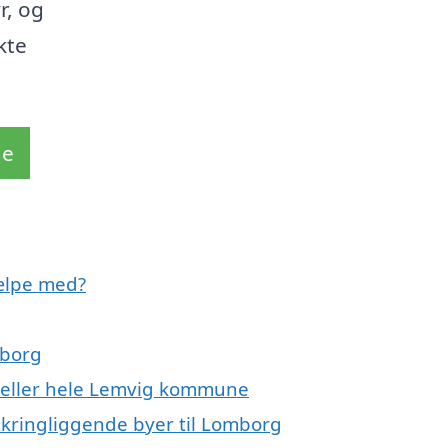
r, og
kte
de
ælpe med?
mborg
 eller hele Lemvig kommune
mkringliggende byer til Lomborg