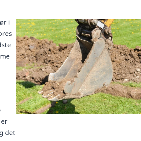
ør i
ores
dste
mme
e
der
ag det