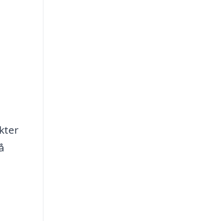
kter
å