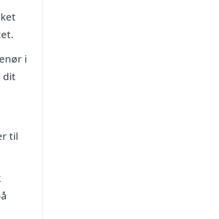
lket
et.
enør i
 dit
 til
k
på