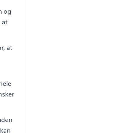
n og
 at
r, at
hele
ønsker
inden
 kan