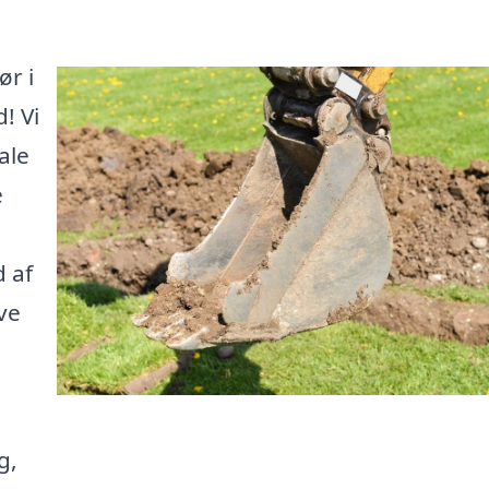
ør i
! Vi
ale
e
d af
ive
g,