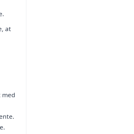
e.
, at
rt med
ente.
e.