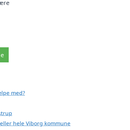
være
de
ælpe med?
strup
 eller hele Viborg kommune