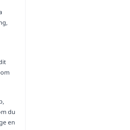
a
ng,
dit
g om
p,
 om du
lge en