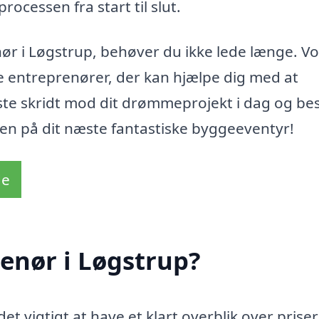
ocessen fra start til slut.
nør i Løgstrup, behøver du ikke lede længe. V
le entreprenører, der kan hjælpe dig med at
ste skridt mod dit drømmeprojekt i dag og best
ten på dit næste fantastiske byggeeventyr!
de
enør i Løgstrup?
et vigtigt at have et klart overblik over prise