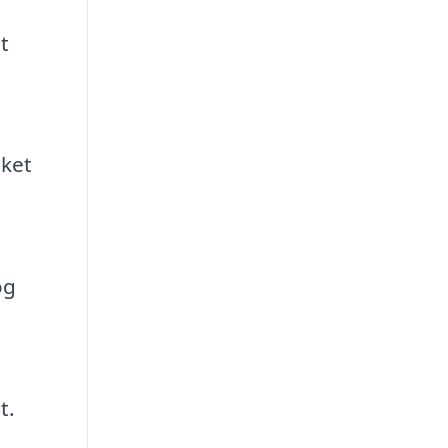
t
ket
og
t.