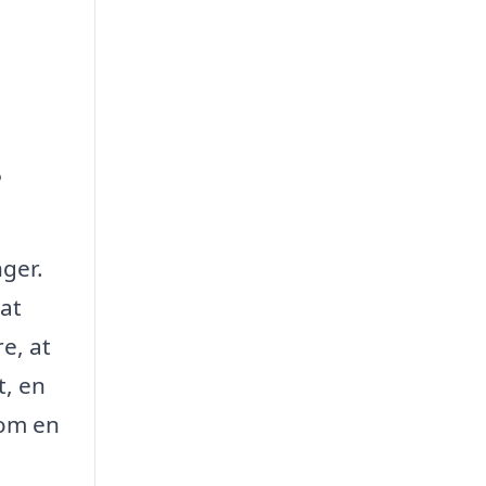
?
nger.
 at
e, at
t, en
som en