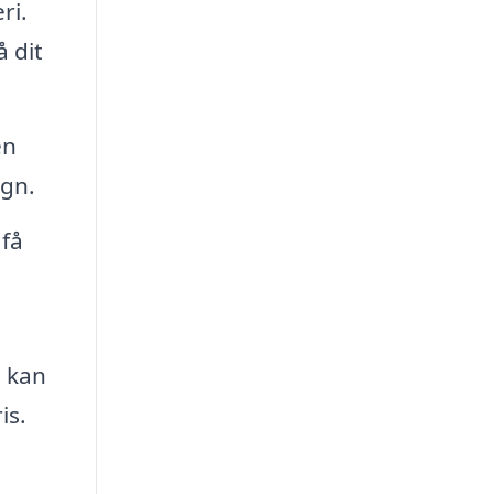
ri.
 dit
en
ign.
 få
g kan
is.