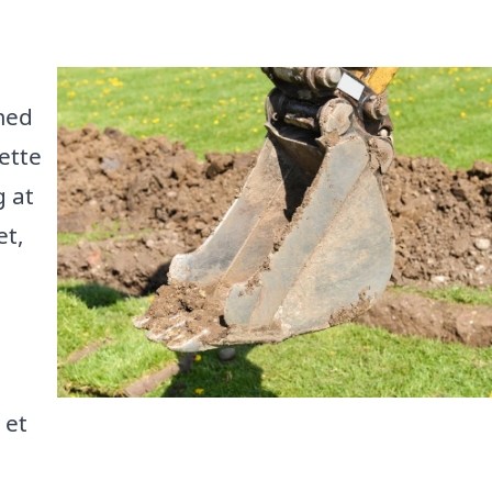
med
ette
g at
et,
 et