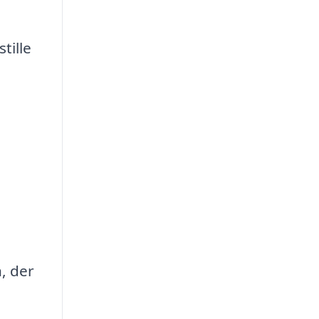
tille
, der