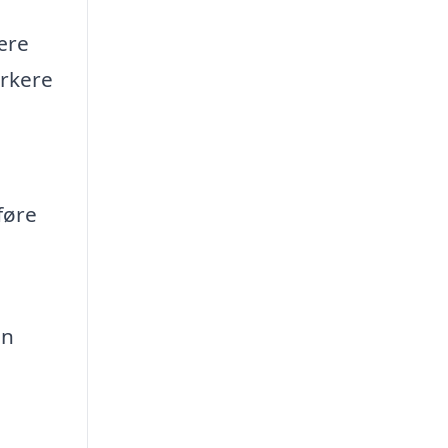
ære
ærkere
føre
an