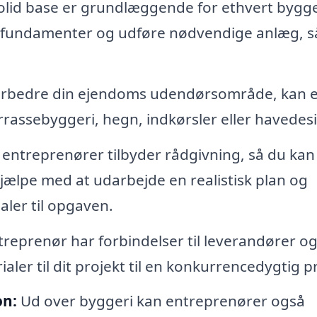
olid base er grundlæggende for ethvert bygge
be fundamenter og udføre nødvendige anlæg, så
forbedre din ejendoms udendørsområde, kan 
rrassebyggeri, hegn, indkørsler eller havedes
ntreprenører tilbyder rådgivning, så du kan
hjælpe med at udarbejde en realistisk plan og
aler til opgaven.
reprenør har forbindelser til leverandører o
aler til dit projekt til en konkurrencedygtig pr
on:
Ud over byggeri kan entreprenører også