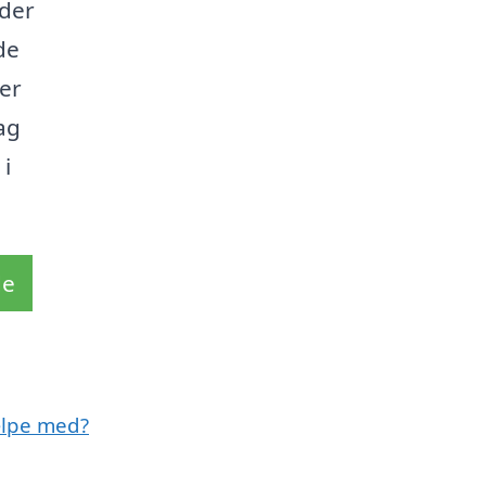
yder
de
der
ag
i
de
ælpe med?