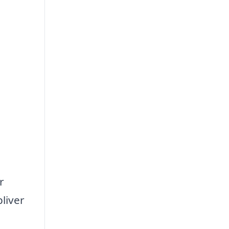
r
liver