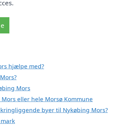
cces.
de
ors hjælpe med?
 Mors?
købing Mors
g Mors eller hele Morsø Kommune
mkringliggende byer til Nykøbing Mors?
anmark