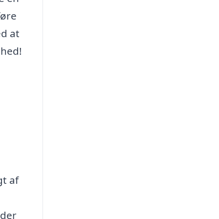
føre
ed at
ghed!
t af
nder