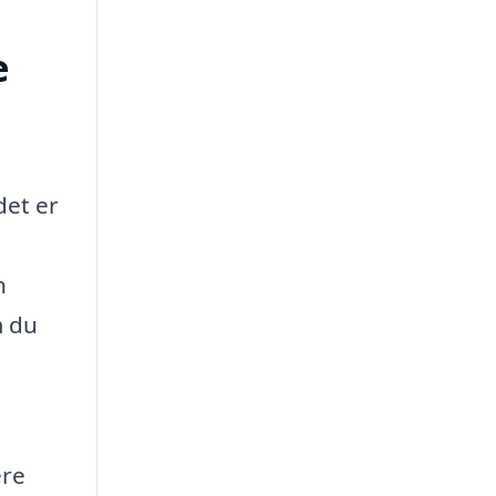
e
det er
n
m du
ere