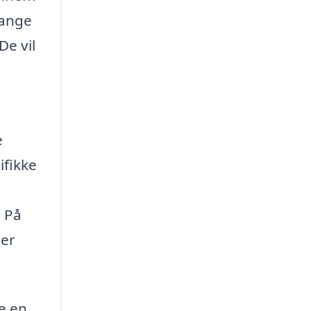
mange
De vil
e
ifikke
. På
der
ge en