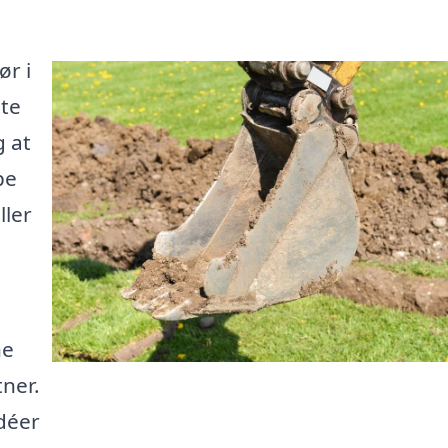
ør i
tte
g at
pe
ller
ne
ner.
idéer