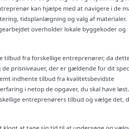
ntreprenør kan hjælpe med at navigere i de 
ering, tidsplanlægning og valg af materialer. 
yggearbejdet overholder lokale byggekoder og
e tilbud fra forskellige entreprenører, da dett
 de prisniveauer, der er gældende for dit spec
emt indhente tilbud fra kvalitetsbevidste
rfaring i netop de opgaver, du skal have løst
ellige entreprenørers tilbud og vælge det, 
 klogt at tage sig tid til at undersøge og væl