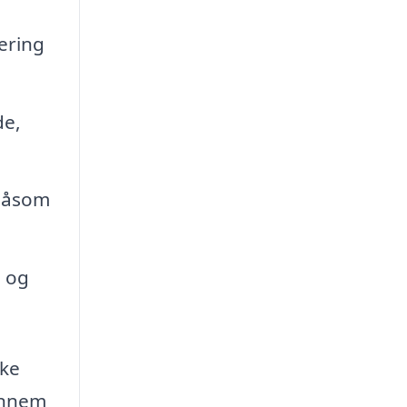
ering
de,
 såsom
n og
kke
gennem