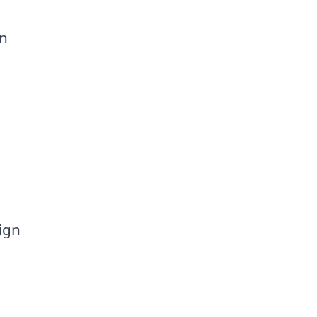
an
ign