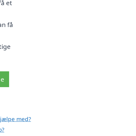
å et
an få
tige
de
hjælpe med?
o?