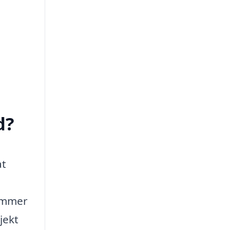
d?
at
rømmer
jekt