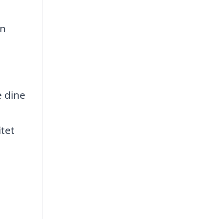
En
e dine
itet