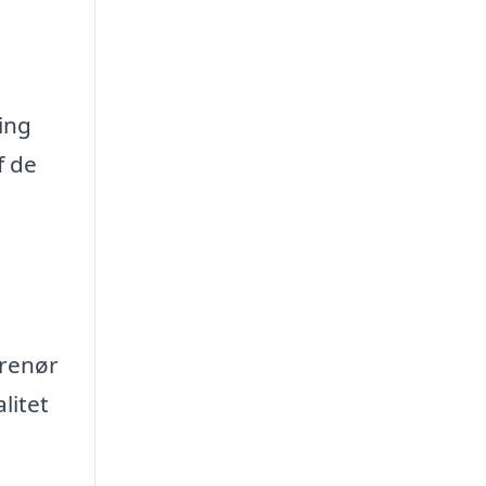
ing
f de
prenør
litet