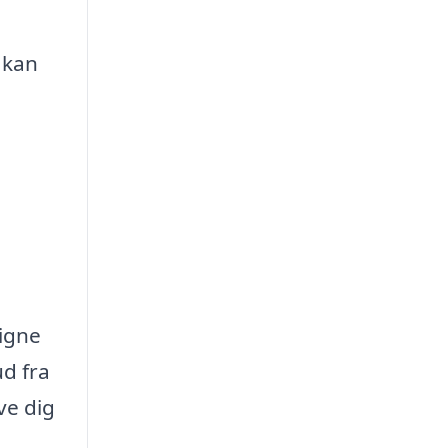
 kan
ligne
ud fra
ve dig