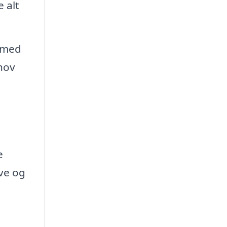
 alt
 med
ehov
e
ove og