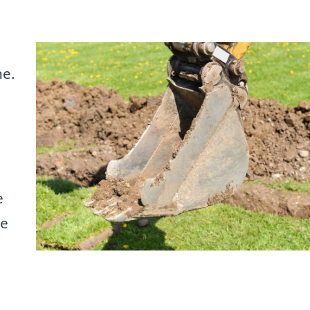
ne.
e
ne