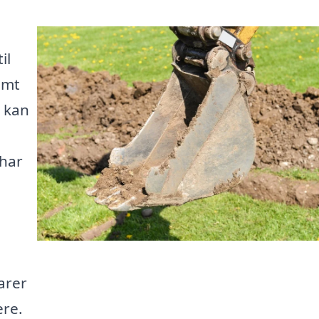
il
emt
r kan
 har
arer
ere.