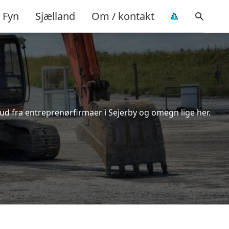
Fyn
Sjælland
Om / kontakt
bud fra entreprenørfirmaer i Sejerby og omegn lige her.