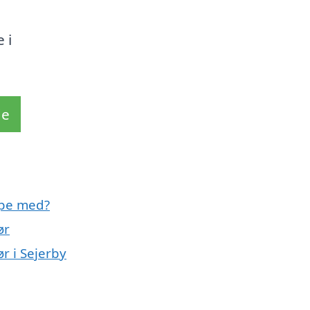
 i
de
lpe med?
ør
r i Sejerby