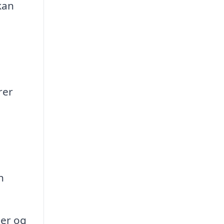
kan
rer
n
er og