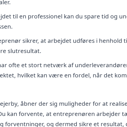
ler.
det til en professionel kan du spare tid og u
ssen.
eprenør sikrer, at arbejdet udføres i henhold ti
re slutresultat.
ar ofte et stort netværk af underleverandøre
ojektet, hvilket kan være en fordel, når det k
ejerby, åbner der sig muligheder for at realis
u kan forvente, at entreprenøren arbejder t
 forventninger, og dermed sikre et resultat, 