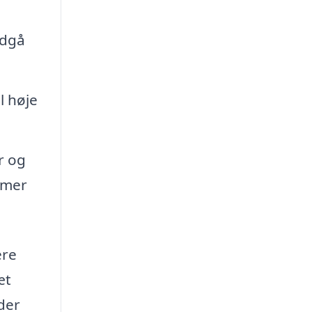
ndgå
l høje
r og
ommer
ere
æt
der