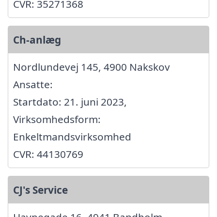
CVR: 35271368
Ch-anlæg
Nordlundevej 145, 4900 Nakskov
Ansatte:
Startdato: 21. juni 2023,
Virksomhedsform:
Enkeltmandsvirksomhed
CVR: 44130769
CJ's Service