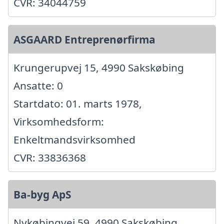
CVR: 34044759
ASGAARD Entreprenørfirma
Krungerupvej 15, 4990 Sakskøbing
Ansatte: 0
Startdato: 01. marts 1978,
Virksomhedsform:
Enkeltmandsvirksomhed
CVR: 33836368
Ba-byg ApS
Nykøbingvej 59, 4990 Sakskøbing