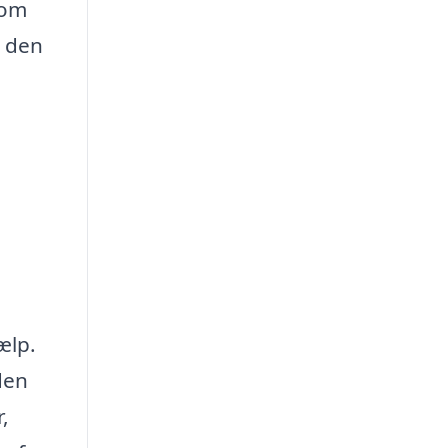
som
e den
ælp.
den
,