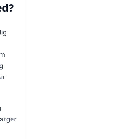
ed?
lig
om
ig
er
g
sørger