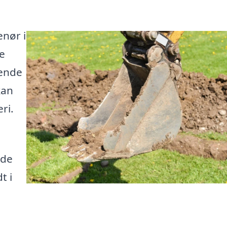
enør i
e
tende
kan
ri.
ode
t i