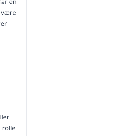
får en
å være
rer
ler
 rolle