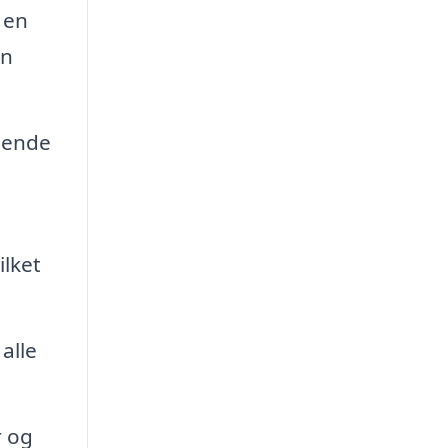
 en
an
tende
lket
alle
r og