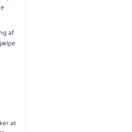
de
ng af
jælpe
ker at