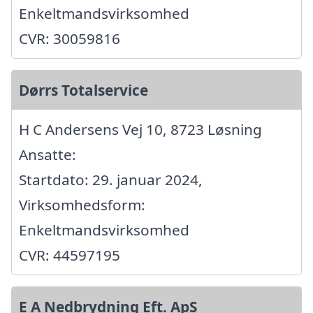
Enkeltmandsvirksomhed
CVR: 30059816
Dørrs Totalservice
H C Andersens Vej 10, 8723 Løsning
Ansatte:
Startdato: 29. januar 2024,
Virksomhedsform:
Enkeltmandsvirksomhed
CVR: 44597195
E A Nedbrydning Eft. ApS