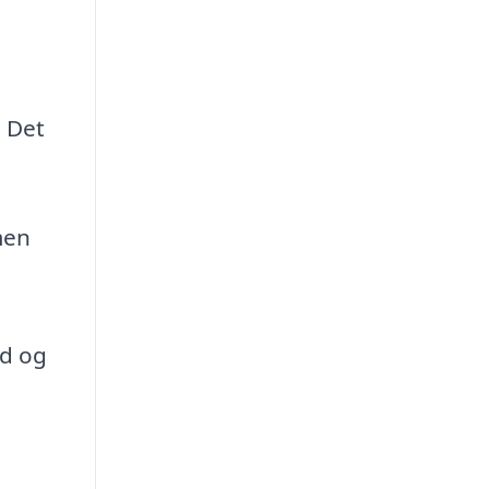
. Det
men
ud og