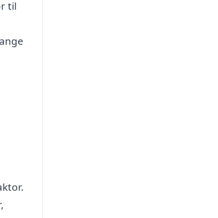
 til
mange
aktor.
,