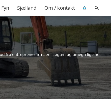
Fyn
Sjælland
Om / kontakt
bud fra entreprenørfirmaer i Løgten og omegn lige her.