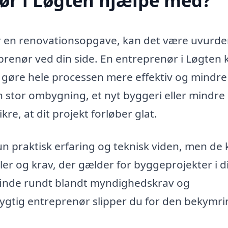
ør i Løgten hjælpe med?
er en renovationsopgave, kan det være uvurder
prenør ved din side. En entreprenør i Løgten 
an gøre hele processen mere effektiv og mindre
 stor ombygning, et nyt byggeri eller mindre
re, at dit projekt forløber glat.
un praktisk erfaring og teknisk viden, men de
er og krav, der gælder for byggeprojekter i d
 finde rundt blandt myndighedskrav og
dygtig entreprenør slipper du for den bekymri