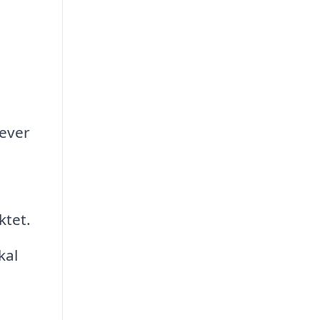
lever
ktet.
kal