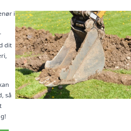
enør i
r
d dit
ri,
 kan
, så
t
ag!