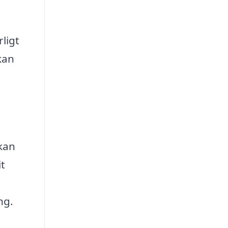
ligt
kan
 kan
it
ng.