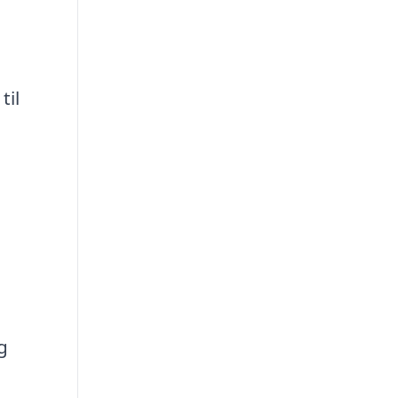
til
g