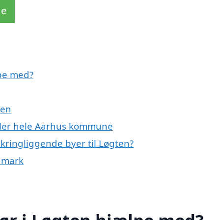
de
lpe med?
ten
eller hele Aarhus kommune
kringliggende byer til Løgten?
anmark