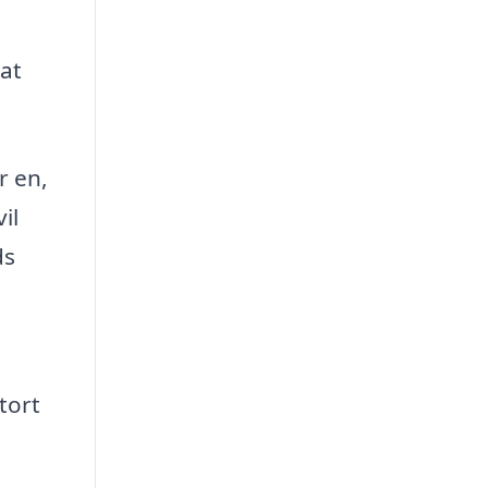
 at
r en,
il
ds
tort