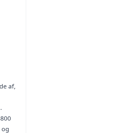
de af,
.
 800
s og