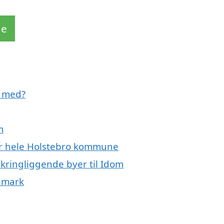
de
e med?
m
ler hele Holstebro kommune
kringliggende byer til Idom
anmark