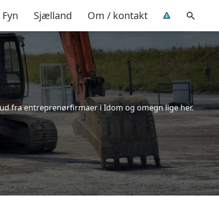
Fyn
Sjælland
Om / kontakt
bud fra entreprenørfirmaer i Idom og omegn lige her.