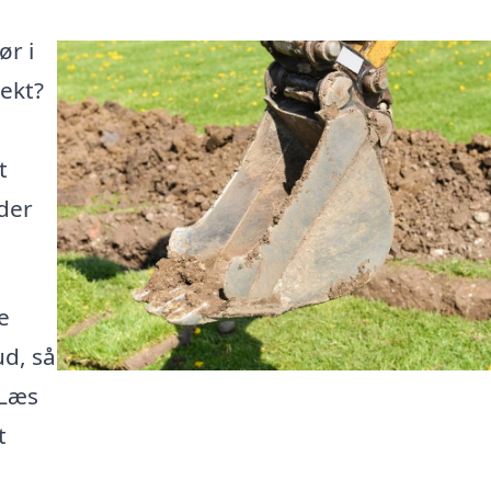
ør i
ekt?
t
 der
e
d, så
 Læs
t