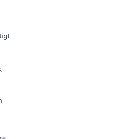
tigt
.
n
re