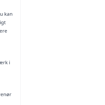
du kan
igt
mere
ærk i
renør