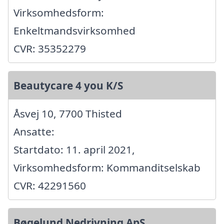
Virksomhedsform:
Enkeltmandsvirksomhed
CVR: 35352279
Beautycare 4 you K/S
Åsvej 10, 7700 Thisted
Ansatte:
Startdato: 11. april 2021,
Virksomhedsform: Kommanditselskab
CVR: 42291560
Bøgelund Nedrivning ApS