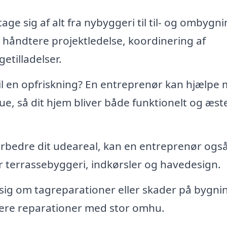
ge sig af alt fra nybyggeri til til- og ombygni
t håndtere projektledelse, koordinering af
tilladelser.
til en opfriskning? En entreprenør kan hjælpe
ue, så dit hjem bliver både funktionelt og æste
orbedre dit udeareal, kan en entreprenør ogs
 terrassebyggeri, indkørsler og havedesign.
sig om tagreparationer eller skader på bygni
tere reparationer med stor omhu.