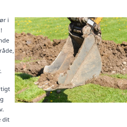
ør i
!
inde
mråde,
.
tigt
og
v.
 dit