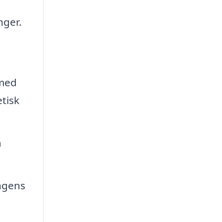
nger.
 med
tisk
å
ngens