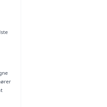
dste
igne
nører
at