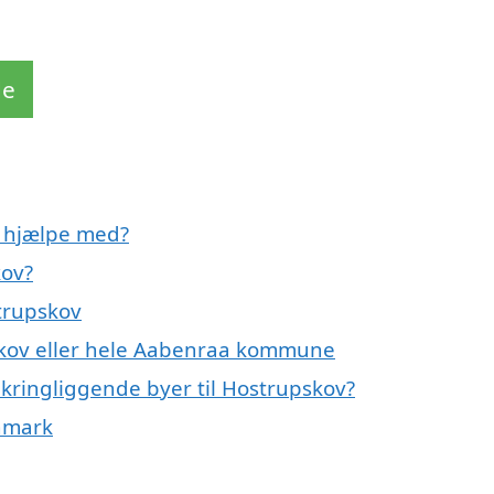
de
v hjælpe med?
kov?
trupskov
skov eller hele Aabenraa kommune
mkringliggende byer til Hostrupskov?
anmark