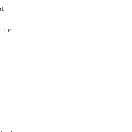
at
n for