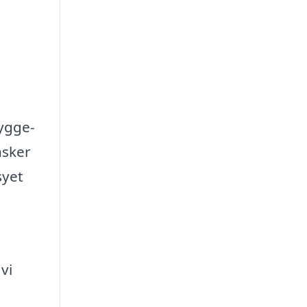
ygge-
nsker
syet
vi