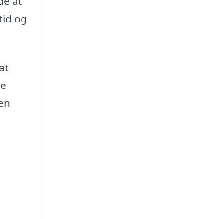
de at
tid og
at
te
 en