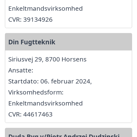
Enkeltmandsvirksomhed
CVR: 39134926
Din Fugtteknik
Siriusvej 29, 8700 Horsens
Ansatte:
Startdato: 06. februar 2024,
Virksomhedsform:
Enkeltmandsvirksomhed
CVR: 44617463
Duda Byg v/Piotr Andrzej Dudzinski