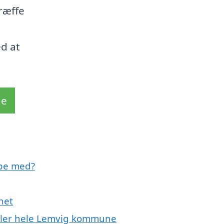
træffe
d at
de
lpe med?
net
eller hele Lemvig kommune