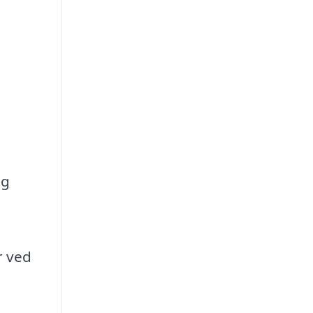
og
r ved