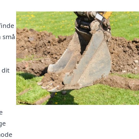
finde
ra små
 dit
g
e
ge
mode