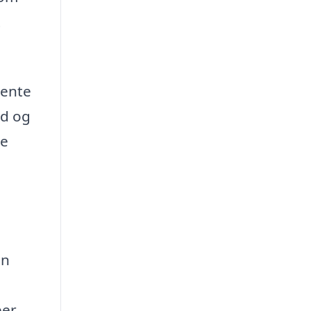
t
hente
ud og
te
en
per