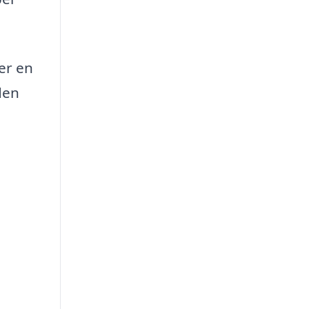
er en
den