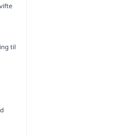
vifte
ng til
od