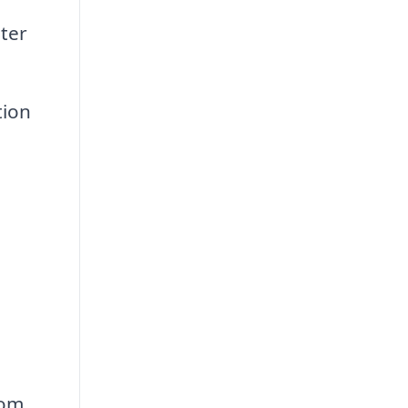
ter
tion
som