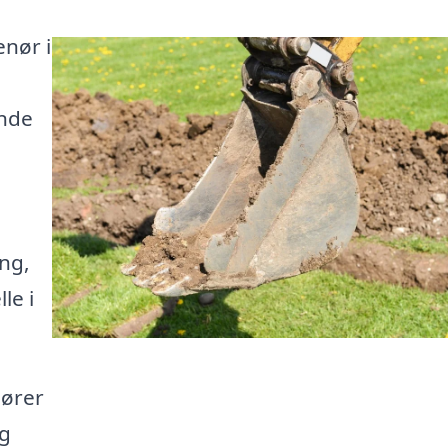
enør i
inde
ng,
le i
nører
og