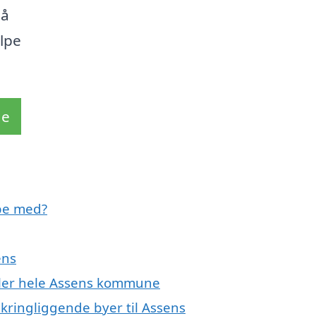
på
ælpe
de
pe med?
ens
eller hele Assens kommune
kringliggende byer til Assens