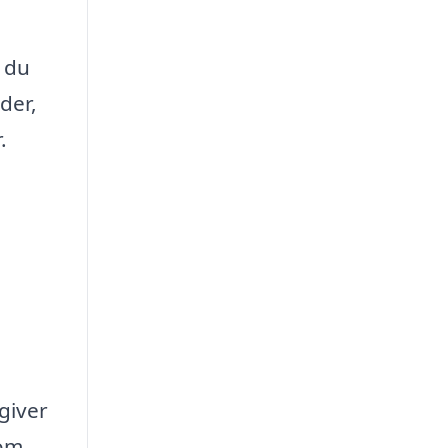
t du
der,
.
giver
som