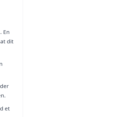
. En
at dit
n
lder
en.
d et