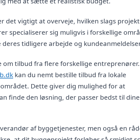
g med at sætte et realistisk budget.
 det vigtigt at overveje, hvilken slags projek
r specialiserer sig muligvis i forskellige områ
 deres tidligere arbejde og kundeanmeldelser
m tilbud fra flere forskellige entreprenører.
ub.dk
kan du nemt bestille tilbud fra lokale
området. Dette giver dig mulighed for at
n finde den løsning, der passer bedst til dine
leverandør af byggetjenester, men også en råd
ikre, at dit byggeprojekt forløber så smidigt 